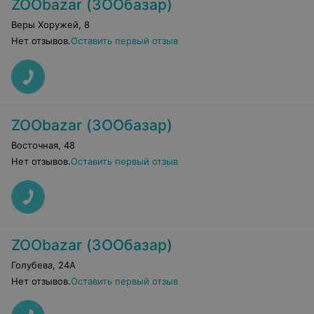
ZOObazar (ЗООбазар)
Веры Хоружей
,
8
Нет отзывов.
Оставить первый отзыв
ZOObazar (ЗООбазар)
Восточная
,
48
Нет отзывов.
Оставить первый отзыв
ZOObazar (ЗООбазар)
Голубева
,
24А
Нет отзывов.
Оставить первый отзыв