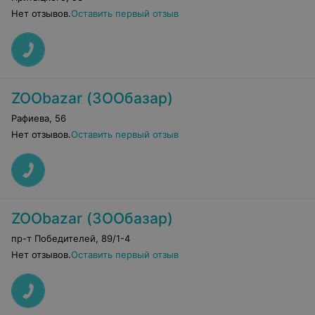
Нет отзывов.
Оставить первый отзыв
ZOObazar (ЗООбазар)
Рафиева
,
56
Нет отзывов.
Оставить первый отзыв
ZOObazar (ЗООбазар)
пр-т Победителей
,
89/1-4
Нет отзывов.
Оставить первый отзыв