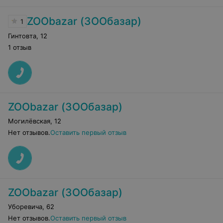
ZOObazar (ЗООбазар)
1
Гинтовта
,
12
1 отзыв
ZOObazar (ЗООбазар)
Могилёвская
,
12
Нет отзывов.
Оставить первый отзыв
ZOObazar (ЗООбазар)
Уборевича
,
62
Нет отзывов.
Оставить первый отзыв