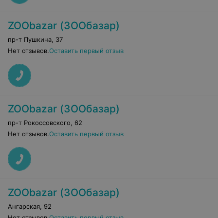
ZOObazar (ЗООбазар)
пр-т Пушкина
,
37
Нет отзывов.
Оставить первый отзыв
ZOObazar (ЗООбазар)
пр-т Рокоссовского
,
62
Нет отзывов.
Оставить первый отзыв
ZOObazar (ЗООбазар)
Ангарская
,
92
Нет отзывов.
Оставить первый отзыв