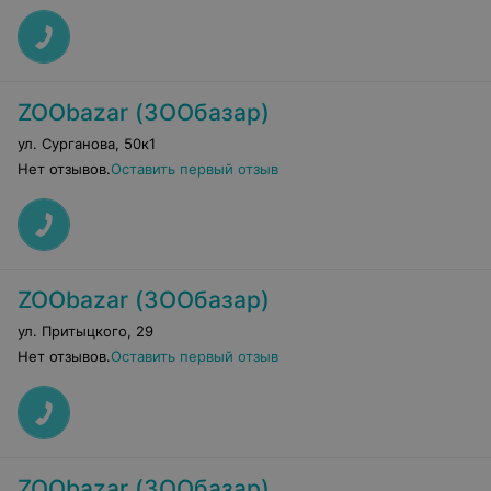
ZOObazar (ЗООбазар)
ул. Сурганова
,
50к1
Нет отзывов.
Оставить первый отзыв
ZOObazar (ЗООбазар)
ул. Притыцкого
,
29
Нет отзывов.
Оставить первый отзыв
ZOObazar (ЗООбазар)