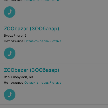
ZOObazar (ЗООбазар)
Бурдейного
,
6
Нет отзывов.
Оставить первый отзыв
ZOObazar (ЗООбазар)
Веры Хоружей
,
6В
Нет отзывов.
Оставить первый отзыв