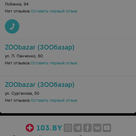
Лобанка
,
94
Нет отзывов.
Оставить первый отзыв
ZOObazar (ЗООбазар)
ул. П. Панченко
,
60
Нет отзывов.
Оставить первый отзыв
ZOObazar (ЗООбазар)
ул. Сурганова
,
50
Нет отзывов.
Оставить первый отзыв