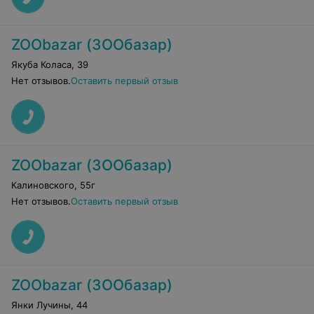
ZOObazar (ЗООбазар)
Якуба Коласа
,
39
Нет отзывов.
Оставить первый отзыв
ZOObazar (ЗООбазар)
Калиновского
,
55г
Нет отзывов.
Оставить первый отзыв
ZOObazar (ЗООбазар)
Янки Лучины
,
44